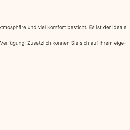
mo­sphäre und viel Kom­fort besticht. Es ist der ide­ale
er­fü­gung. Zusät­zlich kön­nen Sie sich auf Ihrem eige­