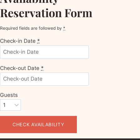
Reser­va­tion Form
Required fields are fol­lowed by
*
Check-in Date
*
Check-out Date
*
Guests