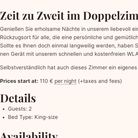
Zeit zu Zweit im Doppelzi
Genießen Sie erhol­same Nächte in unserem liebevoll ein­
Rück­zug­sort für alle, die eine per­sön­liche und gemüt
Sollte es Ihnen doch ein­mal lang­weilig wer­den, haben S
nen Gerät mit unserem schnellen und kosten­freien WL
Selb­stver­ständlich hat auch dieses Zim­mer ein eigen
Prices start at:
110
€
per night
(+tax­es and fees)
Details
Guests:
2
Bed Type:
King-size
Avail­abil­i­ty