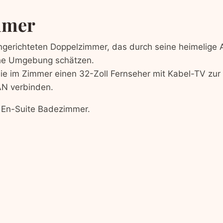
mmer
gerichteten Dop­pelz­im­mer, das durch seine heimelige At
liche Umge­bung schätzen.
ie im Zim­mer einen 32-Zoll Fernse­her mit Kabel-TV zur V
AN verbinden.
es En-Suite Badezimmer.