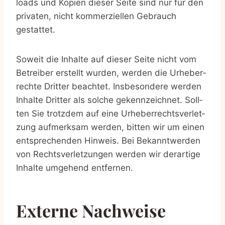
loads und Kopien die­ser Sei­te sind nur für den
pri­va­ten, nicht kom­mer­zi­el­len Gebrauch
gestattet.
Soweit die Inhal­te auf die­ser Sei­te nicht vom
Betrei­ber erstellt wur­den, wer­den die Urhe­ber­
rech­te Drit­ter beach­tet. Ins­be­son­de­re wer­den
Inhal­te Drit­ter als sol­che gekenn­zeich­net. Soll­
ten Sie trotz­dem auf eine Urhe­ber­rechts­ver­let­
zung auf­merk­sam wer­den, bit­ten wir um einen
ent­spre­chen­den Hin­weis. Bei Bekannt­wer­den
von Rechts­ver­let­zun­gen wer­den wir der­ar­ti­ge
Inhal­te umge­hend entfernen.
Exter­ne Nachweise