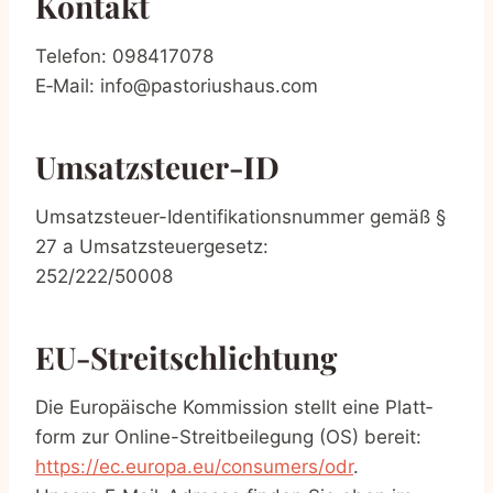
Kon­takt
Tele­fon: 098417078
E‑Mail: info@pastoriushaus.com
Umsatz­steu­er-ID
Umsatz­steu­er-Iden­ti­fi­ka­ti­ons­num­mer gemäß §
27 a Umsatzsteuergesetz:
252/222/50008
EU-Streit­schlich­tung
Die Euro­päi­sche Kom­mis­si­on stellt eine Platt­
form zur Online-Streit­bei­le­gung (OS) bereit:
https://ec.europa.eu/consumers/odr
.