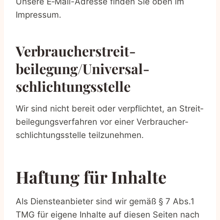
Unse­re E‑Mail-Adres­se fin­den Sie oben im
Impressum.
Verbraucher­streit­
beilegung/Universal­
schlichtungs­stelle
Wir sind nicht bereit oder ver­pflich­tet, an Streit­
bei­le­gungs­ver­fah­ren vor einer Ver­brau­cher­
schlich­tungs­stel­le teilzunehmen.
Haf­tung für Inhalte
Als Diens­te­an­bie­ter sind wir gemäß § 7 Abs.1
TMG für eige­ne Inhal­te auf die­sen Sei­ten nach