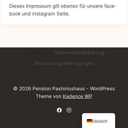
Die­ses Impres­sum gilt eben­so für unse­re face­
book und insta­gram Seite.
Impres­sum
Daten­schutz­er­klä­rung
Stor­nie­rungs­be­din­gun­gen
© 2026 Pension Pastoriushaus - WordPress
Theme von
Kadence WP
English
Deutsch