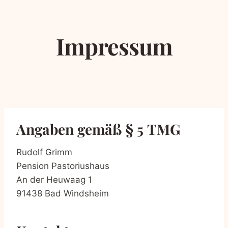
Zum
Inhalt
springen
Impres­sum
Anga­ben gemäß § 5 TMG
Rudolf Grimm
Pen­si­on Pastoriushaus
An der Heu­waag 1
91438 Bad Windsheim