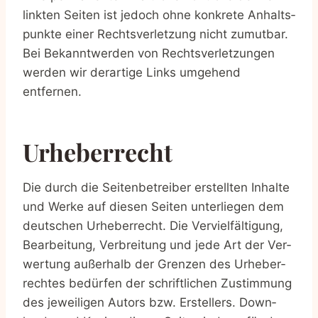
link­ten Sei­ten ist jedoch ohne kon­kre­te Anhalts­
punk­te einer Rechts­ver­let­zung nicht zumut­bar.
Bei Bekannt­wer­den von Rechts­ver­let­zun­gen
wer­den wir der­ar­ti­ge Links umge­hend
entfernen.
Urhe­ber­recht
Die durch die Sei­ten­be­trei­ber erstell­ten Inhal­te
und Wer­ke auf die­sen Sei­ten unter­lie­gen dem
deut­schen Urhe­ber­recht. Die Ver­viel­fäl­ti­gung,
Bear­bei­tung, Ver­brei­tung und jede Art der Ver­
wer­tung außer­halb der Gren­zen des Urhe­ber­
rech­tes bedür­fen der schrift­li­chen Zustim­mung
des jewei­li­gen Autors bzw. Erstel­lers. Down­