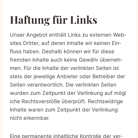
Haf­tung für Links
Unser Ange­bot ent­hält Links zu exter­nen Web­
sites Drit­ter, auf deren Inhal­te wir kei­nen Ein­
fluss haben. Des­halb kön­nen wir für die­se
frem­den Inhal­te auch kei­ne Gewähr über­neh­
men. Für die Inhal­te der ver­link­ten Sei­ten ist
stets der jewei­li­ge Anbie­ter oder Betrei­ber der
Sei­ten ver­ant­wort­lich. Die ver­link­ten Sei­ten
wur­den zum Zeit­punkt der Ver­lin­kung auf mög­l
i­che Rechts­ver­stö­ße über­prüft. Rechts­wid­ri­ge
Inhal­te waren zum Zeit­punkt der Ver­lin­kung
nicht erkennbar.
Eine per­ma­nen­te inhalt­li­che Kon­trol­le der ver­