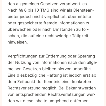
den all­ge­mei­nen Geset­zen ver­ant­wort­lich.
Nach §§ 8 bis 10 TMG sind wir als Diens­te­an­
bie­ter jedoch nicht ver­pflich­tet, über­mit­tel­te
oder gespei­cher­te frem­de Infor­ma­tio­nen zu
über­wa­chen oder nach Umstän­den zu for­
schen, die auf eine rechts­wid­ri­ge Tätig­keit
hinweisen.
Ver­pflich­tun­gen zur Ent­fer­nung oder Sper­rung
der Nut­zung von Infor­ma­tio­nen nach den all­ge­
mei­nen Geset­zen blei­ben hier­von unbe­rührt.
Eine dies­be­züg­li­che Haf­tung ist jedoch erst ab
dem Zeit­punkt der Kennt­nis einer kon­kre­ten
Rechts­ver­let­zung mög­lich. Bei Bekannt­wer­den
von ent­spre­chen­den Rechts­ver­let­zun­gen wer­
den wir die­se Inhal­te umge­hend entfernen.